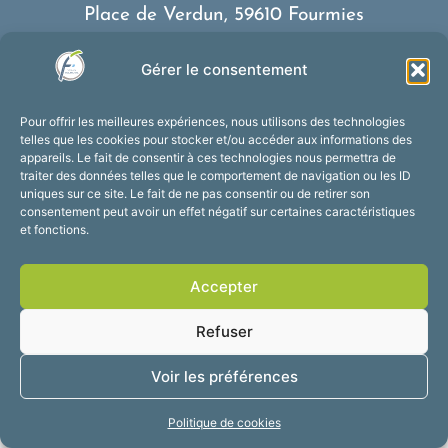
Place de Verdun, 59610 Fourmies
03 27 59 69 79
Gérer le consentement
Nous contacter
Horaires d’ouverture
Pour offrir les meilleures expériences, nous utilisons des technologies
Du lundi au vendredi :
telles que les cookies pour stocker et/ou accéder aux informations des
appareils. Le fait de consentir à ces technologies nous permettra de
de 8h30 à 12h et de 13h30 à 17h30
traiter des données telles que le comportement de navigation ou les ID
Suivez-nous !
uniques sur ce site. Le fait de ne pas consentir ou de retirer son
consentement peut avoir un effet négatif sur certaines caractéristiques
et fonctions.
Accessibilité
Mentions légales
Accepter
Plan du site
Confidentialité
2025 © Propulsé par
Refuser
Utopia
Voir les préférences
Politique de cookies