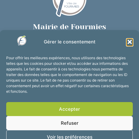
Mairie de Fourmies
Place de Verdun, 59610 Fourmies
Gérer le consentement
03 27 59 69 79
Nous contacter
Pour offrir les meilleures expériences, nous utilisons des technologies
Horaires d’ouverture
telles que les cookies pour stocker et/ou accéder aux informations des
appareils. Le fait de consentir à ces technologies nous permettra de
Du lundi au vendredi :
traiter des données telles que le comportement de navigation ou les ID
de 8h30 à 12h et de 13h30 à 17h30
uniques sur ce site. Le fait de ne pas consentir ou de retirer son
consentement peut avoir un effet négatif sur certaines caractéristiques
Suivez-nous !
et fonctions.
Accepter
Accessibilité
Mentions légales
Refuser
Plan du site
Confidentialité
2025 © Propulsé par
Voir les préférences