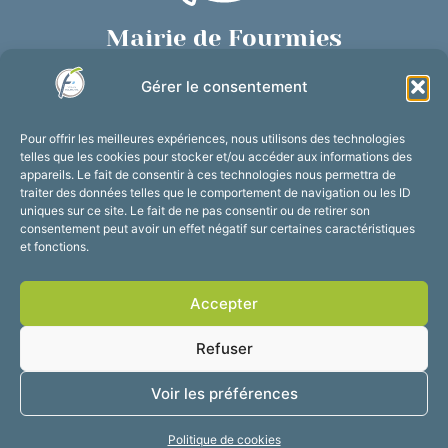
Mairie de Fourmies
Place de Verdun, 59610 Fourmies
Gérer le consentement
03 27 59 69 79
Nous contacter
Pour offrir les meilleures expériences, nous utilisons des technologies
Horaires d’ouverture
telles que les cookies pour stocker et/ou accéder aux informations des
appareils. Le fait de consentir à ces technologies nous permettra de
Du lundi au vendredi :
traiter des données telles que le comportement de navigation ou les ID
de 8h30 à 12h et de 13h30 à 17h30
uniques sur ce site. Le fait de ne pas consentir ou de retirer son
consentement peut avoir un effet négatif sur certaines caractéristiques
Suivez-nous !
et fonctions.
Accepter
Accessibilité
Mentions légales
Refuser
Plan du site
Confidentialité
2025 © Propulsé par
Voir les préférences
Utopia
Politique de cookies