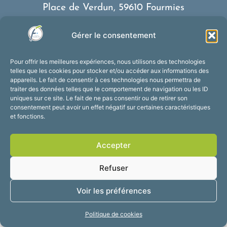
Place de Verdun, 59610 Fourmies
03 27 59 69 79
Gérer le consentement
Nous contacter
Horaires d’ouverture
Pour offrir les meilleures expériences, nous utilisons des technologies
Du lundi au vendredi :
telles que les cookies pour stocker et/ou accéder aux informations des
appareils. Le fait de consentir à ces technologies nous permettra de
de 8h30 à 12h et de 13h30 à 17h30
traiter des données telles que le comportement de navigation ou les ID
Suivez-nous !
uniques sur ce site. Le fait de ne pas consentir ou de retirer son
consentement peut avoir un effet négatif sur certaines caractéristiques
et fonctions.
Accessibilité
Mentions légales
Accepter
Plan du site
Confidentialité
2025 © Propulsé par
Refuser
Utopia
Voir les préférences
Politique de cookies