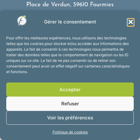
Place de Verdun, 59610 Fourmies
03 27 59 69 79
Gérer le consentement
Nous contacter
Horaires d’ouverture
Pour offrir les meilleures expériences, nous utilisons des technologies
Du lundi au vendredi :
telles que les cookies pour stocker et/ou accéder aux informations des
appareils. Le fait de consentir à ces technologies nous permettra de
de 8h30 à 12h et de 13h30 à 17h30
traiter des données telles que le comportement de navigation ou les ID
Suivez-nous !
uniques sur ce site. Le fait de ne pas consentir ou de retirer son
consentement peut avoir un effet négatif sur certaines caractéristiques
et fonctions.
Accessibilité
Mentions légales
Accepter
Plan du site
Confidentialité
2025 © Propulsé par
Refuser
Utopia
Voir les préférences
Politique de cookies