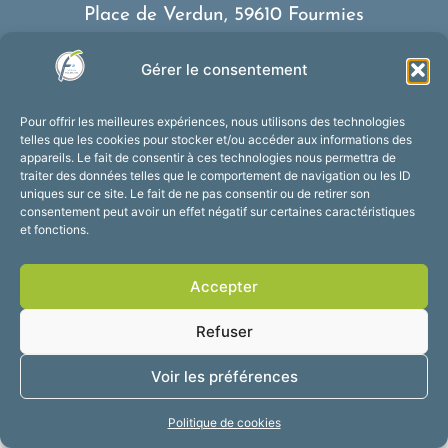
Place de Verdun, 59610 Fourmies
03 27 59 69 79
Gérer le consentement
Nous contacter
Horaires d’ouverture
Pour offrir les meilleures expériences, nous utilisons des technologies
Du lundi au vendredi :
telles que les cookies pour stocker et/ou accéder aux informations des
appareils. Le fait de consentir à ces technologies nous permettra de
de 8h30 à 12h et de 13h30 à 17h30
traiter des données telles que le comportement de navigation ou les ID
Suivez-nous !
uniques sur ce site. Le fait de ne pas consentir ou de retirer son
consentement peut avoir un effet négatif sur certaines caractéristiques
et fonctions.
Accessibilité
Mentions légales
Accepter
Plan du site
Confidentialité
2025 © Propulsé par
Refuser
Utopia
Voir les préférences
Politique de cookies