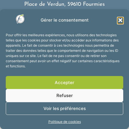
Place de Verdun, 59610 Fourmies
03 27 59 69 79
Gérer le consentement
Nous contacter
Horaires d’ouverture
Pour offrir les meilleures expériences, nous utilisons des technologies
Du lundi au vendredi :
telles que les cookies pour stocker et/ou accéder aux informations des
appareils. Le fait de consentir à ces technologies nous permettra de
de 8h30 à 12h et de 13h30 à 17h30
traiter des données telles que le comportement de navigation ou les ID
Suivez-nous !
uniques sur ce site. Le fait de ne pas consentir ou de retirer son
consentement peut avoir un effet négatif sur certaines caractéristiques
et fonctions.
Accessibilité
Mentions légales
Accepter
Plan du site
Confidentialité
2025 © Propulsé par
Refuser
Utopia
Voir les préférences
Politique de cookies