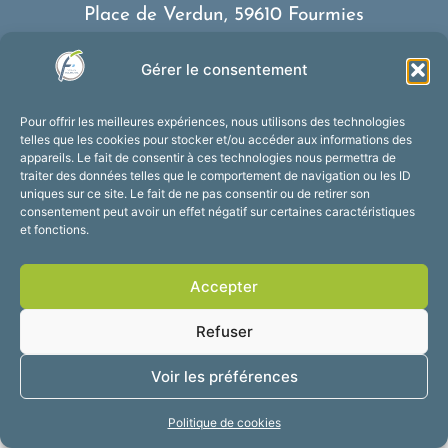
Place de Verdun, 59610 Fourmies
03 27 59 69 79
Gérer le consentement
Nous contacter
Horaires d’ouverture
Pour offrir les meilleures expériences, nous utilisons des technologies
Du lundi au vendredi :
telles que les cookies pour stocker et/ou accéder aux informations des
appareils. Le fait de consentir à ces technologies nous permettra de
de 8h30 à 12h et de 13h30 à 17h30
traiter des données telles que le comportement de navigation ou les ID
Suivez-nous !
uniques sur ce site. Le fait de ne pas consentir ou de retirer son
consentement peut avoir un effet négatif sur certaines caractéristiques
et fonctions.
Accessibilité
Mentions légales
Accepter
Plan du site
Confidentialité
2025 © Propulsé par
Refuser
Utopia
Voir les préférences
Politique de cookies