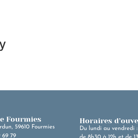
MA VILLE
V
y
de Fourmies
Horaires d’ouv
rdun, 59610 Fourmies
Du lundi au vendredi :
 69 79
de 8h30 à 12h et de 1