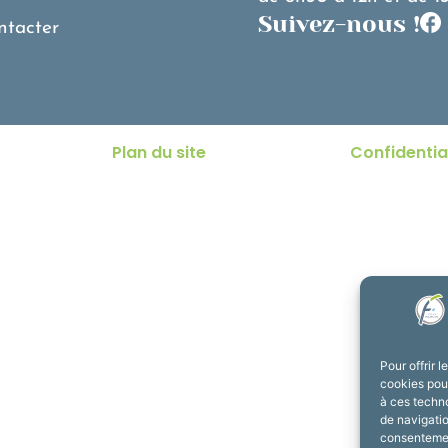
Suivez-nous !
ntacter
Plan du site
Confidentia
Pour offrir 
cookies pour
à ces techn
de navigatio
consentement