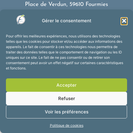
Place de Verdun, 59610 Fourmies
03 27 59 69 79
Gérer le consentement
Nous contacter
Horaires d’ouverture
Pour offrir les meilleures expériences, nous utilisons des technologies
Du lundi au vendredi :
telles que les cookies pour stocker et/ou accéder aux informations des
appareils. Le fait de consentir à ces technologies nous permettra de
de 8h30 à 12h et de 13h30 à 17h30
traiter des données telles que le comportement de navigation ou les ID
Suivez-nous !
uniques sur ce site. Le fait de ne pas consentir ou de retirer son
consentement peut avoir un effet négatif sur certaines caractéristiques
et fonctions.
Accessibilité
Mentions légales
Accepter
Plan du site
Confidentialité
2025 © Propulsé par
Refuser
Utopia
Voir les préférences
Politique de cookies