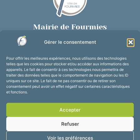
Mairie de Fourmies
Place de Verdun, 59610 Fourmies
Gérer le consentement
03 27 59 69 79
Nous contacter
Pour offrir les meilleures expériences, nous utilisons des technologies
Horaires d’ouverture
telles que les cookies pour stocker et/ou accéder aux informations des
appareils. Le fait de consentir à ces technologies nous permettra de
Du lundi au vendredi :
traiter des données telles que le comportement de navigation ou les ID
de 8h30 à 12h et de 13h30 à 17h30
uniques sur ce site. Le fait de ne pas consentir ou de retirer son
consentement peut avoir un effet négatif sur certaines caractéristiques
Suivez-nous !
et fonctions.
Accepter
Accessibilité
Mentions légales
Refuser
Plan du site
Confidentialité
2025 © Propulsé par
Voir les préférences