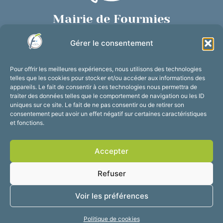
Mairie de Fourmies
Place de Verdun, 59610 Fourmies
Gérer le consentement
03 27 59 69 79
Nous contacter
Pour offrir les meilleures expériences, nous utilisons des technologies
Horaires d’ouverture
telles que les cookies pour stocker et/ou accéder aux informations des
appareils. Le fait de consentir à ces technologies nous permettra de
Du lundi au vendredi :
traiter des données telles que le comportement de navigation ou les ID
de 8h30 à 12h et de 13h30 à 17h30
uniques sur ce site. Le fait de ne pas consentir ou de retirer son
consentement peut avoir un effet négatif sur certaines caractéristiques
Suivez-nous !
et fonctions.
Accepter
Accessibilité
Mentions légales
Refuser
Plan du site
Confidentialité
2025 © Propulsé par
Voir les préférences
Utopia
Politique de cookies