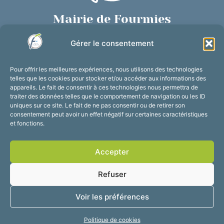
Mairie de Fourmies
Place de Verdun, 59610 Fourmies
Gérer le consentement
03 27 59 69 79
Nous contacter
Pour offrir les meilleures expériences, nous utilisons des technologies
Horaires d’ouverture
telles que les cookies pour stocker et/ou accéder aux informations des
appareils. Le fait de consentir à ces technologies nous permettra de
Du lundi au vendredi :
traiter des données telles que le comportement de navigation ou les ID
de 8h30 à 12h et de 13h30 à 17h30
uniques sur ce site. Le fait de ne pas consentir ou de retirer son
consentement peut avoir un effet négatif sur certaines caractéristiques
Suivez-nous !
et fonctions.
Accepter
Accessibilité
Mentions légales
Refuser
Plan du site
Confidentialité
2025 © Propulsé par
Voir les préférences
Utopia
Politique de cookies