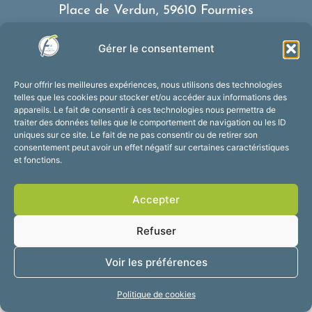
Place de Verdun, 59610 Fourmies
03 27 59 69 79
Gérer le consentement
Nous contacter
Horaires d’ouverture
Pour offrir les meilleures expériences, nous utilisons des technologies
Du lundi au vendredi :
telles que les cookies pour stocker et/ou accéder aux informations des
appareils. Le fait de consentir à ces technologies nous permettra de
de 8h30 à 12h et de 13h30 à 17h30
traiter des données telles que le comportement de navigation ou les ID
Suivez-nous !
uniques sur ce site. Le fait de ne pas consentir ou de retirer son
consentement peut avoir un effet négatif sur certaines caractéristiques
et fonctions.
Accessibilité
Mentions légales
Accepter
Plan du site
Confidentialité
2025 © Propulsé par
Refuser
Utopia
Voir les préférences
Politique de cookies