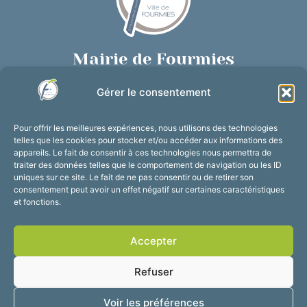
Mairie de Fourmies
Place de Verdun, 59610 Fourmies
Gérer le consentement
03 27 59 69 79
Nous contacter
Pour offrir les meilleures expériences, nous utilisons des technologies
Horaires d’ouverture
telles que les cookies pour stocker et/ou accéder aux informations des
appareils. Le fait de consentir à ces technologies nous permettra de
Du lundi au vendredi :
traiter des données telles que le comportement de navigation ou les ID
de 8h30 à 12h et de 13h30 à 17h30
uniques sur ce site. Le fait de ne pas consentir ou de retirer son
consentement peut avoir un effet négatif sur certaines caractéristiques
Suivez-nous !
et fonctions.
Accepter
Accessibilité
Mentions légales
Refuser
Plan du site
Confidentialité
2025 © Propulsé par
Voir les préférences