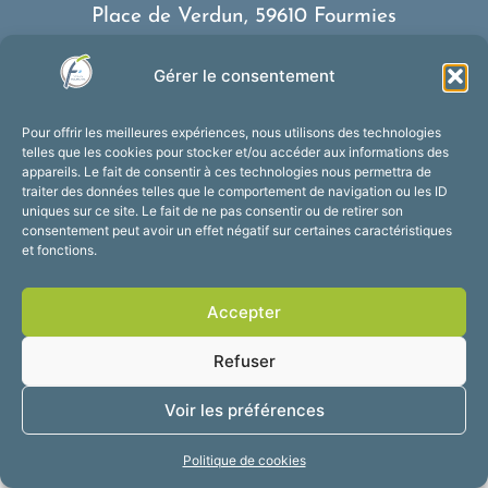
Place de Verdun, 59610 Fourmies
03 27 59 69 79
Gérer le consentement
Nous contacter
Horaires d’ouverture
Pour offrir les meilleures expériences, nous utilisons des technologies
Du lundi au vendredi :
telles que les cookies pour stocker et/ou accéder aux informations des
appareils. Le fait de consentir à ces technologies nous permettra de
de 8h30 à 12h et de 13h30 à 17h30
traiter des données telles que le comportement de navigation ou les ID
Suivez-nous !
uniques sur ce site. Le fait de ne pas consentir ou de retirer son
consentement peut avoir un effet négatif sur certaines caractéristiques
et fonctions.
Accessibilité
Mentions légales
Accepter
Plan du site
Confidentialité
2025 © Propulsé par
Refuser
Utopia
Voir les préférences
Politique de cookies