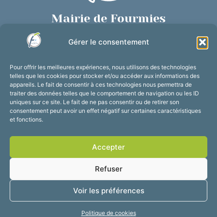
Mairie de Fourmies
Place de Verdun, 59610 Fourmies
Gérer le consentement
03 27 59 69 79
Nous contacter
Pour offrir les meilleures expériences, nous utilisons des technologies
Horaires d’ouverture
telles que les cookies pour stocker et/ou accéder aux informations des
appareils. Le fait de consentir à ces technologies nous permettra de
Du lundi au vendredi :
traiter des données telles que le comportement de navigation ou les ID
de 8h30 à 12h et de 13h30 à 17h30
uniques sur ce site. Le fait de ne pas consentir ou de retirer son
consentement peut avoir un effet négatif sur certaines caractéristiques
Suivez-nous !
et fonctions.
Accepter
Accessibilité
Mentions légales
Refuser
Plan du site
Confidentialité
2025 © Propulsé par
Voir les préférences
Utopia
Politique de cookies