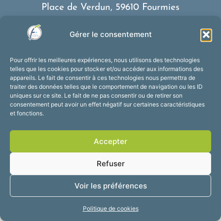
Place de Verdun, 59610 Fourmies
03 27 59 69 79
Gérer le consentement
Nous contacter
Horaires d’ouverture
Pour offrir les meilleures expériences, nous utilisons des technologies
Du lundi au vendredi :
telles que les cookies pour stocker et/ou accéder aux informations des
appareils. Le fait de consentir à ces technologies nous permettra de
de 8h30 à 12h et de 13h30 à 17h30
traiter des données telles que le comportement de navigation ou les ID
Suivez-nous !
uniques sur ce site. Le fait de ne pas consentir ou de retirer son
consentement peut avoir un effet négatif sur certaines caractéristiques
et fonctions.
Accessibilité
Mentions légales
Accepter
Plan du site
Confidentialité
2025 © Propulsé par
Refuser
Utopia
Voir les préférences
Politique de cookies