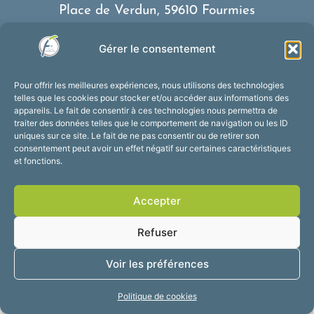
Place de Verdun, 59610 Fourmies
03 27 59 69 79
Gérer le consentement
Nous contacter
Horaires d’ouverture
Pour offrir les meilleures expériences, nous utilisons des technologies
Du lundi au vendredi :
telles que les cookies pour stocker et/ou accéder aux informations des
appareils. Le fait de consentir à ces technologies nous permettra de
de 8h30 à 12h et de 13h30 à 17h30
traiter des données telles que le comportement de navigation ou les ID
Suivez-nous !
uniques sur ce site. Le fait de ne pas consentir ou de retirer son
consentement peut avoir un effet négatif sur certaines caractéristiques
et fonctions.
Accessibilité
Mentions légales
Accepter
Plan du site
Confidentialité
2025 © Propulsé par
Refuser
Utopia
Voir les préférences
Politique de cookies