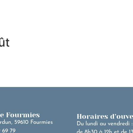
MA VILLE
V
ût
de Fourmies
Horaires d’ouv
rdun, 59610 Fourmies
Du lundi au vendredi :
 69 79
de 8h30 à 12h et de 1