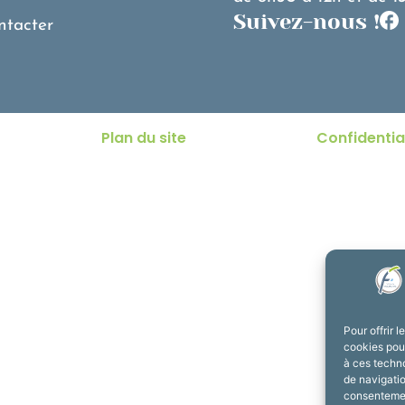
Suivez-nous !
ntacter
Plan du site
Confidentia
Pour offrir 
cookies pour
à ces techn
de navigatio
consentement