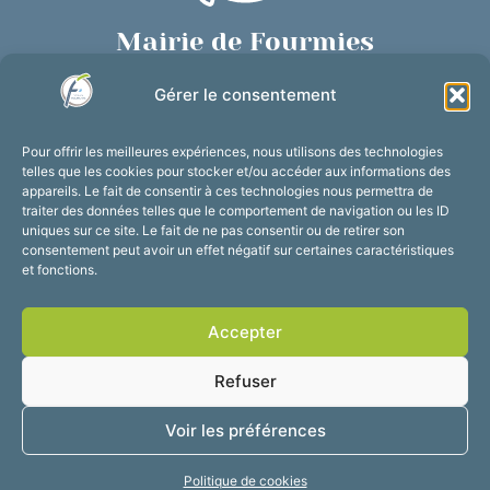
Mairie de Fourmies
Place de Verdun, 59610 Fourmies
Gérer le consentement
03 27 59 69 79
Nous contacter
Pour offrir les meilleures expériences, nous utilisons des technologies
Horaires d’ouverture
telles que les cookies pour stocker et/ou accéder aux informations des
appareils. Le fait de consentir à ces technologies nous permettra de
Du lundi au vendredi :
traiter des données telles que le comportement de navigation ou les ID
de 8h30 à 12h et de 13h30 à 17h30
uniques sur ce site. Le fait de ne pas consentir ou de retirer son
consentement peut avoir un effet négatif sur certaines caractéristiques
Suivez-nous !
et fonctions.
Accepter
Accessibilité
Mentions légales
Refuser
Plan du site
Confidentialité
2025 © Propulsé par
Voir les préférences
Utopia
Politique de cookies