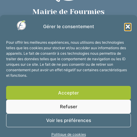
Mairie de Fourmies
Place de Verdun, 59610 Fourmies
Gérer le consentement
03 27 59 69 79
Nous contacter
Pour offrir les meilleures expériences, nous utilisons des technologies
Horaires d’ouverture
telles que les cookies pour stocker et/ou accéder aux informations des
appareils. Le fait de consentir à ces technologies nous permettra de
Du lundi au vendredi :
traiter des données telles que le comportement de navigation ou les ID
de 8h30 à 12h et de 13h30 à 17h30
uniques sur ce site. Le fait de ne pas consentir ou de retirer son
consentement peut avoir un effet négatif sur certaines caractéristiques
Suivez-nous !
et fonctions.
Accepter
Accessibilité
Mentions légales
Refuser
Plan du site
Confidentialité
2025 © Propulsé par
Voir les préférences
Utopia
Politique de cookies