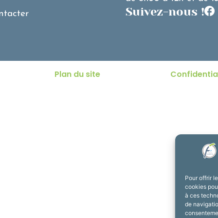
Suivez-nous !
ntacter
Plan du site
Confidentia
Pour offrir 
cookies pour
à ces techn
de navigatio
consentement