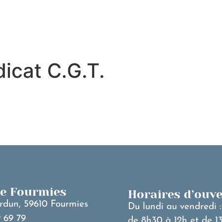
MA VILLE
V
icat C.G.T.
de Fourmies
Horaires d’ouv
rdun, 59610 Fourmies
Du lundi au vendredi :
 69 79
de 8h30 à 12h et de 1