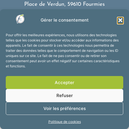
Place de Verdun, 59610 Fourmies
03 27 59 69 79
Gérer le consentement
Nous contacter
Horaires d’ouverture
Pour offrir les meilleures expériences, nous utilisons des technologies
Du lundi au vendredi :
telles que les cookies pour stocker et/ou accéder aux informations des
appareils. Le fait de consentir à ces technologies nous permettra de
de 8h30 à 12h et de 13h30 à 17h30
traiter des données telles que le comportement de navigation ou les ID
Suivez-nous !
uniques sur ce site. Le fait de ne pas consentir ou de retirer son
consentement peut avoir un effet négatif sur certaines caractéristiques
et fonctions.
Accessibilité
Mentions légales
Accepter
Plan du site
Confidentialité
2025 © Propulsé par
Refuser
Utopia
Voir les préférences
Politique de cookies