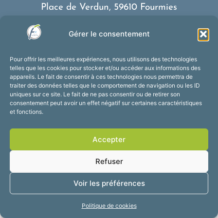
Place de Verdun, 59610 Fourmies
03 27 59 69 79
Gérer le consentement
Nous contacter
Horaires d’ouverture
Pour offrir les meilleures expériences, nous utilisons des technologies
Du lundi au vendredi :
telles que les cookies pour stocker et/ou accéder aux informations des
appareils. Le fait de consentir à ces technologies nous permettra de
de 8h30 à 12h et de 13h30 à 17h30
traiter des données telles que le comportement de navigation ou les ID
Suivez-nous !
uniques sur ce site. Le fait de ne pas consentir ou de retirer son
consentement peut avoir un effet négatif sur certaines caractéristiques
et fonctions.
Accessibilité
Mentions légales
Accepter
Plan du site
Confidentialité
2025 © Propulsé par
Refuser
Utopia
Voir les préférences
Politique de cookies