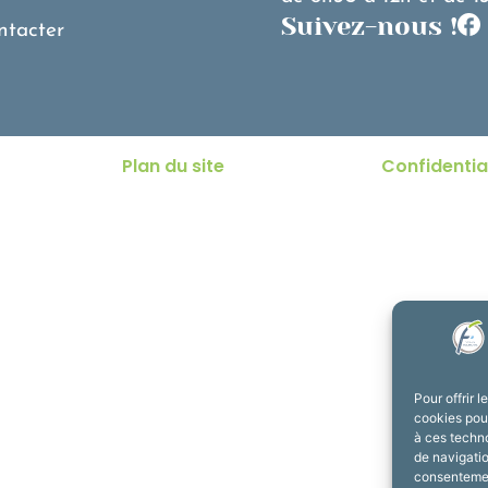
Suivez-nous !
ntacter
Plan du site
Confidentia
Pour offrir 
cookies pour
à ces techn
de navigatio
consentement