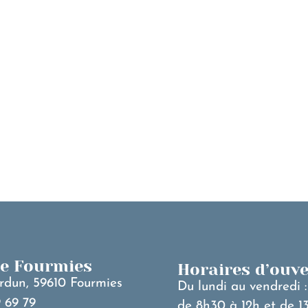
MA VILLE
V
de Fourmies
Horaires d’ouv
rdun, 59610 Fourmies
Du lundi au vendredi :
 69 79
de 8h30 à 12h et de 1