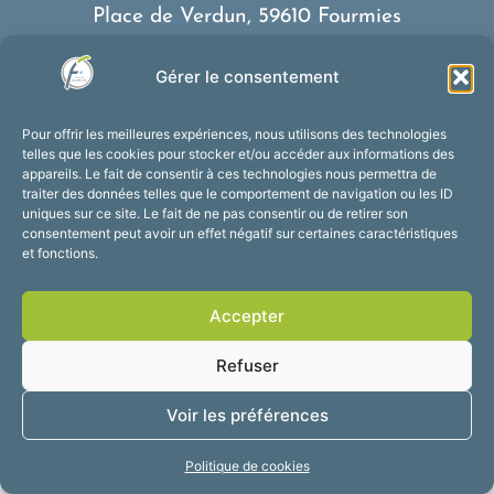
Place de Verdun, 59610 Fourmies
03 27 59 69 79
Gérer le consentement
Nous contacter
Horaires d’ouverture
Pour offrir les meilleures expériences, nous utilisons des technologies
Du lundi au vendredi :
telles que les cookies pour stocker et/ou accéder aux informations des
appareils. Le fait de consentir à ces technologies nous permettra de
de 8h30 à 12h et de 13h30 à 17h30
traiter des données telles que le comportement de navigation ou les ID
Suivez-nous !
uniques sur ce site. Le fait de ne pas consentir ou de retirer son
consentement peut avoir un effet négatif sur certaines caractéristiques
et fonctions.
Accessibilité
Mentions légales
Accepter
Plan du site
Confidentialité
2025 © Propulsé par
Refuser
Utopia
Voir les préférences
Politique de cookies