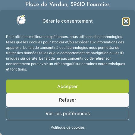
Place de Verdun, 59610 Fourmies
03 27 59 69 79
Gérer le consentement
Nous contacter
Horaires d’ouverture
Pour offrir les meilleures expériences, nous utilisons des technologies
Du lundi au vendredi :
telles que les cookies pour stocker et/ou accéder aux informations des
appareils. Le fait de consentir à ces technologies nous permettra de
de 8h30 à 12h et de 13h30 à 17h30
traiter des données telles que le comportement de navigation ou les ID
Suivez-nous !
uniques sur ce site. Le fait de ne pas consentir ou de retirer son
consentement peut avoir un effet négatif sur certaines caractéristiques
et fonctions.
Accessibilité
Mentions légales
Accepter
Plan du site
Confidentialité
2025 © Propulsé par
Refuser
Utopia
Voir les préférences
Politique de cookies