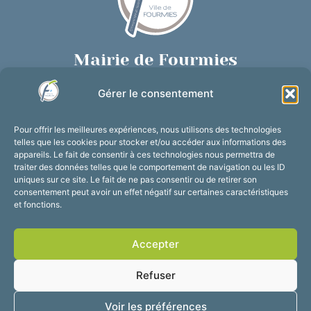
Mairie de Fourmies
Place de Verdun, 59610 Fourmies
Gérer le consentement
03 27 59 69 79
Nous contacter
Pour offrir les meilleures expériences, nous utilisons des technologies
Horaires d’ouverture
telles que les cookies pour stocker et/ou accéder aux informations des
appareils. Le fait de consentir à ces technologies nous permettra de
Du lundi au vendredi :
traiter des données telles que le comportement de navigation ou les ID
de 8h30 à 12h et de 13h30 à 17h30
uniques sur ce site. Le fait de ne pas consentir ou de retirer son
consentement peut avoir un effet négatif sur certaines caractéristiques
Suivez-nous !
et fonctions.
Accepter
Accessibilité
Mentions légales
Refuser
Plan du site
Confidentialité
2025 © Propulsé par
Voir les préférences