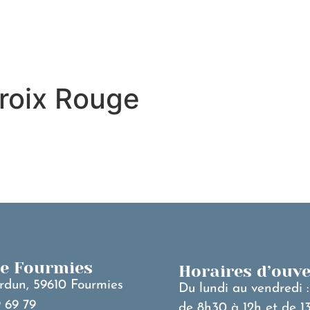
MA VILLE
V
roix Rouge
de Fourmies
Horaires d’ouv
rdun, 59610 Fourmies
Du lundi au vendredi :
 69 79
de 8h30 à 12h et de 1