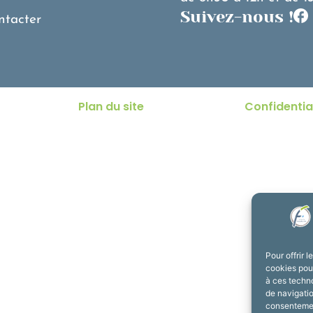
Suivez-nous !
ntacter
Plan du site
Confidentia
Pour offrir 
cookies pour
à ces techn
de navigatio
consentement