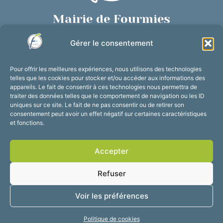
Mairie de Fourmies
Place de Verdun, 59610 Fourmies
Gérer le consentement
03 27 59 69 79
Nous contacter
Pour offrir les meilleures expériences, nous utilisons des technologies
Horaires d’ouverture
telles que les cookies pour stocker et/ou accéder aux informations des
appareils. Le fait de consentir à ces technologies nous permettra de
Du lundi au vendredi :
traiter des données telles que le comportement de navigation ou les ID
de 8h30 à 12h et de 13h30 à 17h30
uniques sur ce site. Le fait de ne pas consentir ou de retirer son
consentement peut avoir un effet négatif sur certaines caractéristiques
Suivez-nous !
et fonctions.
Accepter
Accessibilité
Mentions légales
Refuser
Plan du site
Confidentialité
2025 © Propulsé par
Voir les préférences
Utopia
Politique de cookies