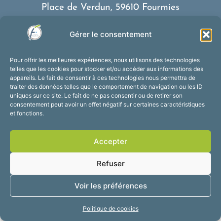
Place de Verdun, 59610 Fourmies
03 27 59 69 79
Gérer le consentement
Nous contacter
Horaires d’ouverture
Pour offrir les meilleures expériences, nous utilisons des technologies
Du lundi au vendredi :
telles que les cookies pour stocker et/ou accéder aux informations des
appareils. Le fait de consentir à ces technologies nous permettra de
de 8h30 à 12h et de 13h30 à 17h30
traiter des données telles que le comportement de navigation ou les ID
Suivez-nous !
uniques sur ce site. Le fait de ne pas consentir ou de retirer son
consentement peut avoir un effet négatif sur certaines caractéristiques
et fonctions.
Accessibilité
Mentions légales
Accepter
Plan du site
Confidentialité
2025 © Propulsé par
Refuser
Utopia
Voir les préférences
Politique de cookies