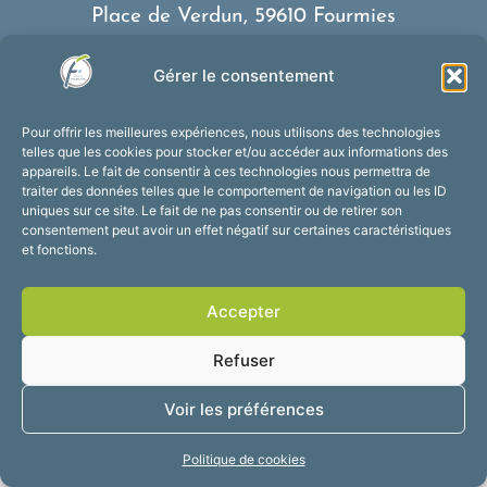
Place de Verdun, 59610 Fourmies
03 27 59 69 79
Gérer le consentement
Nous contacter
Horaires d’ouverture
Pour offrir les meilleures expériences, nous utilisons des technologies
Du lundi au vendredi :
telles que les cookies pour stocker et/ou accéder aux informations des
appareils. Le fait de consentir à ces technologies nous permettra de
de 8h30 à 12h et de 13h30 à 17h30
traiter des données telles que le comportement de navigation ou les ID
Suivez-nous !
uniques sur ce site. Le fait de ne pas consentir ou de retirer son
consentement peut avoir un effet négatif sur certaines caractéristiques
et fonctions.
Accessibilité
Mentions légales
Accepter
Plan du site
Confidentialité
2025 © Propulsé par
Refuser
Utopia
Voir les préférences
Politique de cookies