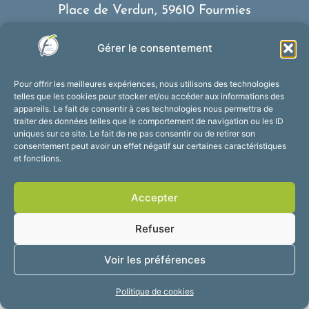
Place de Verdun, 59610 Fourmies
03 27 59 69 79
Gérer le consentement
Nous contacter
Horaires d’ouverture
Pour offrir les meilleures expériences, nous utilisons des technologies
Du lundi au vendredi :
telles que les cookies pour stocker et/ou accéder aux informations des
appareils. Le fait de consentir à ces technologies nous permettra de
de 8h30 à 12h et de 13h30 à 17h30
traiter des données telles que le comportement de navigation ou les ID
Suivez-nous !
uniques sur ce site. Le fait de ne pas consentir ou de retirer son
consentement peut avoir un effet négatif sur certaines caractéristiques
et fonctions.
Accessibilité
Mentions légales
Accepter
Plan du site
Confidentialité
2025 © Propulsé par
Refuser
Utopia
Voir les préférences
Politique de cookies