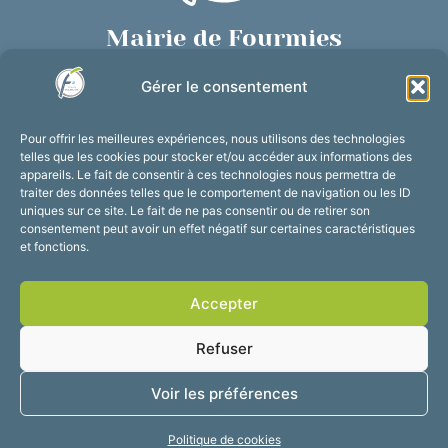
Mairie de Fourmies
Place de Verdun, 59610 Fourmies
Gérer le consentement
03 27 59 69 79
Nous contacter
Pour offrir les meilleures expériences, nous utilisons des technologies
Horaires d’ouverture
telles que les cookies pour stocker et/ou accéder aux informations des
appareils. Le fait de consentir à ces technologies nous permettra de
Du lundi au vendredi :
traiter des données telles que le comportement de navigation ou les ID
de 8h30 à 12h et de 13h30 à 17h30
uniques sur ce site. Le fait de ne pas consentir ou de retirer son
consentement peut avoir un effet négatif sur certaines caractéristiques
Suivez-nous !
et fonctions.
Accepter
Accessibilité
Mentions légales
Refuser
Plan du site
Confidentialité
2025 © Propulsé par
Voir les préférences
Utopia
Politique de cookies