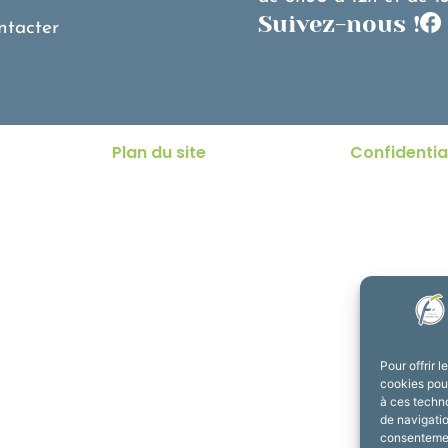
Suivez-nous !
ntacter
Plan du site
Confidentia
Pour offrir 
cookies pour
à ces techn
de navigatio
consentement