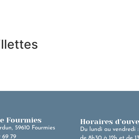
MA VILLE
V
llettes
de Fourmies
Horaires d’ouv
rdun, 59610 Fourmies
Du lundi au vendredi :
 69 79
de 8h30 à 12h et de 1