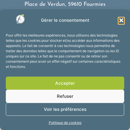
Place de Verdun, 59610 Fourmies
03 27 59 69 79
Gérer le consentement
Nous contacter
Horaires d’ouverture
Pour offrir les meilleures expériences, nous utilisons des technologies
Du lundi au vendredi :
telles que les cookies pour stocker et/ou accéder aux informations des
appareils. Le fait de consentir à ces technologies nous permettra de
de 8h30 à 12h et de 13h30 à 17h30
traiter des données telles que le comportement de navigation ou les ID
Suivez-nous !
uniques sur ce site. Le fait de ne pas consentir ou de retirer son
consentement peut avoir un effet négatif sur certaines caractéristiques
et fonctions.
Accessibilité
Mentions légales
Accepter
Plan du site
Confidentialité
2025 © Propulsé par
Refuser
Utopia
Voir les préférences
Politique de cookies