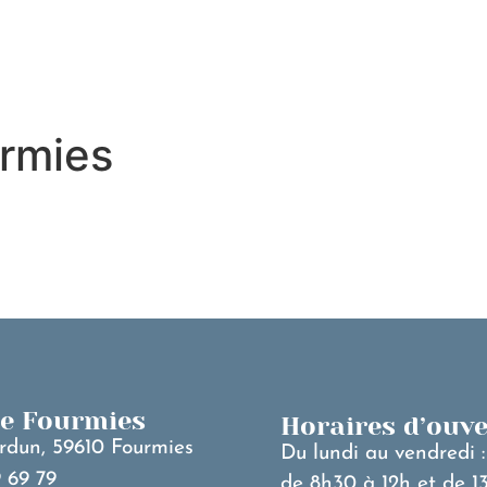
MA VILLE
V
urmies
de Fourmies
Horaires d’ouv
rdun, 59610 Fourmies
Du lundi au vendredi :
 69 79
de 8h30 à 12h et de 1