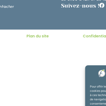
Suivez-nous !
ntacter
Plan du site
Confidentia
Pour offrir 
cookies pour
à ces techn
de navigatio
consentement