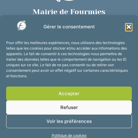
Mairie de Fourmies
Place de Verdun, 59610 Fourmies
Gérer le consentement
03 27 59 69 79
Nous contacter
Pour offrir les meilleures expériences, nous utilisons des technologies
Horaires d’ouverture
telles que les cookies pour stocker et/ou accéder aux informations des
appareils. Le fait de consentir à ces technologies nous permettra de
Du lundi au vendredi :
traiter des données telles que le comportement de navigation ou les ID
de 8h30 à 12h et de 13h30 à 17h30
uniques sur ce site. Le fait de ne pas consentir ou de retirer son
consentement peut avoir un effet négatif sur certaines caractéristiques
Suivez-nous !
et fonctions.
Accepter
Accessibilité
Mentions légales
Refuser
Plan du site
Confidentialité
2025 © Propulsé par
Voir les préférences
Utopia
Politique de cookies