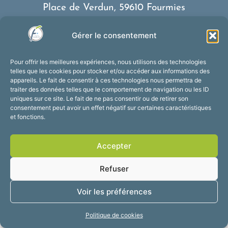
Place de Verdun, 59610 Fourmies
03 27 59 69 79
Gérer le consentement
Nous contacter
Horaires d’ouverture
Pour offrir les meilleures expériences, nous utilisons des technologies
Du lundi au vendredi :
telles que les cookies pour stocker et/ou accéder aux informations des
appareils. Le fait de consentir à ces technologies nous permettra de
de 8h30 à 12h et de 13h30 à 17h30
traiter des données telles que le comportement de navigation ou les ID
Suivez-nous !
uniques sur ce site. Le fait de ne pas consentir ou de retirer son
consentement peut avoir un effet négatif sur certaines caractéristiques
et fonctions.
Accessibilité
Mentions légales
Accepter
Plan du site
Confidentialité
2025 © Propulsé par
Refuser
Utopia
Voir les préférences
Politique de cookies