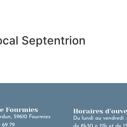
MA VILLE
V
cal Septentrion
de Fourmies
Horaires d’ouv
rdun, 59610 Fourmies
Du lundi au vendredi :
 69 79
de 8h30 à 12h et de 1