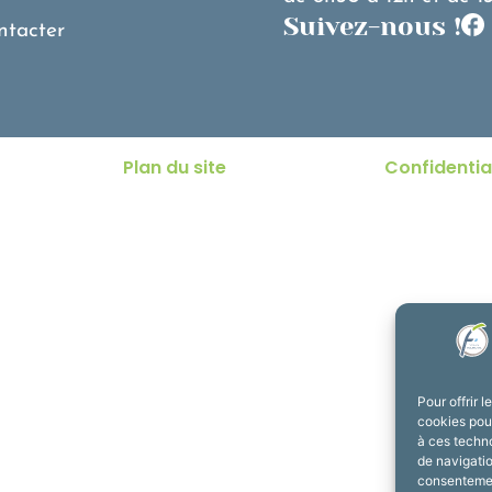
Suivez-nous !
ntacter
Plan du site
Confidentia
Pour offrir 
cookies pour
à ces techn
de navigatio
consentement