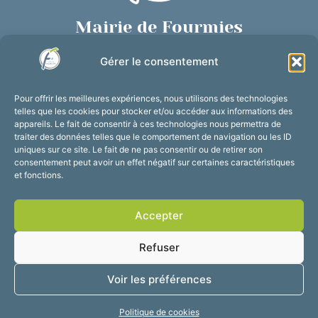
Mairie de Fourmies
Place de Verdun, 59610 Fourmies
Gérer le consentement
03 27 59 69 79
Nous contacter
Pour offrir les meilleures expériences, nous utilisons des technologies
Horaires d’ouverture
telles que les cookies pour stocker et/ou accéder aux informations des
appareils. Le fait de consentir à ces technologies nous permettra de
Du lundi au vendredi :
traiter des données telles que le comportement de navigation ou les ID
de 8h30 à 12h et de 13h30 à 17h30
uniques sur ce site. Le fait de ne pas consentir ou de retirer son
consentement peut avoir un effet négatif sur certaines caractéristiques
Suivez-nous !
et fonctions.
Accepter
Accessibilité
Mentions légales
Refuser
Plan du site
Confidentialité
2025 © Propulsé par
Voir les préférences
Utopia
Politique de cookies