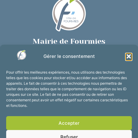
Mairie de Fourmies
Place de Verdun, 59610 Fourmies
Gérer le consentement
03 27 59 69 79
Nous contacter
Pour offrir les meilleures expériences, nous utilisons des technologies
Horaires d’ouverture
telles que les cookies pour stocker et/ou accéder aux informations des
appareils. Le fait de consentir à ces technologies nous permettra de
Du lundi au vendredi :
traiter des données telles que le comportement de navigation ou les ID
de 8h30 à 12h et de 13h30 à 17h30
uniques sur ce site. Le fait de ne pas consentir ou de retirer son
consentement peut avoir un effet négatif sur certaines caractéristiques
Suivez-nous !
et fonctions.
Accepter
Accessibilité
Mentions légales
Refuser