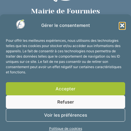
Mairie de Fourmies
Place de Verdun, 59610 Fourmies
Gérer le consentement
03 27 59 69 79
Nous contacter
Pour offrir les meilleures expériences, nous utilisons des technologies
Horaires d’ouverture
telles que les cookies pour stocker et/ou accéder aux informations des
appareils. Le fait de consentir à ces technologies nous permettra de
Du lundi au vendredi :
traiter des données telles que le comportement de navigation ou les ID
de 8h30 à 12h et de 13h30 à 17h30
uniques sur ce site. Le fait de ne pas consentir ou de retirer son
consentement peut avoir un effet négatif sur certaines caractéristiques
Suivez-nous !
et fonctions.
Accepter
Accessibilité
Mentions légales
Refuser
Plan du site
Confidentialité
2025 © Propulsé par
Voir les préférences
Utopia
Politique de cookies