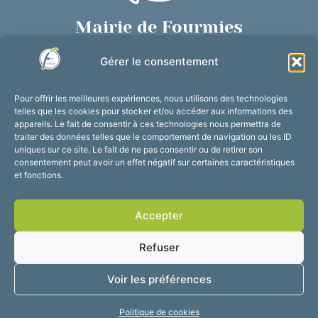
Mairie de Fourmies
Place de Verdun, 59610 Fourmies
Gérer le consentement
03 27 59 69 79
Nous contacter
Pour offrir les meilleures expériences, nous utilisons des technologies
Horaires d’ouverture
telles que les cookies pour stocker et/ou accéder aux informations des
appareils. Le fait de consentir à ces technologies nous permettra de
Du lundi au vendredi :
traiter des données telles que le comportement de navigation ou les ID
de 8h30 à 12h et de 13h30 à 17h30
uniques sur ce site. Le fait de ne pas consentir ou de retirer son
consentement peut avoir un effet négatif sur certaines caractéristiques
Suivez-nous !
et fonctions.
Accepter
Accessibilité
Mentions légales
Refuser
Plan du site
Confidentialité
2025 © Propulsé par
Voir les préférences
Utopia
Politique de cookies