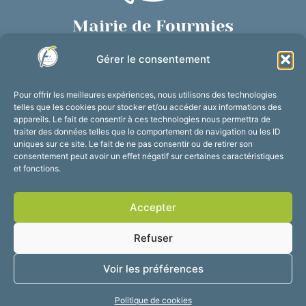
Mairie de Fourmies
Place de Verdun, 59610 Fourmies
Gérer le consentement
03 27 59 69 79
Nous contacter
Pour offrir les meilleures expériences, nous utilisons des technologies
Horaires d’ouverture
telles que les cookies pour stocker et/ou accéder aux informations des
appareils. Le fait de consentir à ces technologies nous permettra de
Du lundi au vendredi :
traiter des données telles que le comportement de navigation ou les ID
de 8h30 à 12h et de 13h30 à 17h30
uniques sur ce site. Le fait de ne pas consentir ou de retirer son
consentement peut avoir un effet négatif sur certaines caractéristiques
Suivez-nous !
et fonctions.
Accepter
Accessibilité
Mentions légales
Refuser
Plan du site
Confidentialité
2025 © Propulsé par
Voir les préférences
Utopia
Politique de cookies