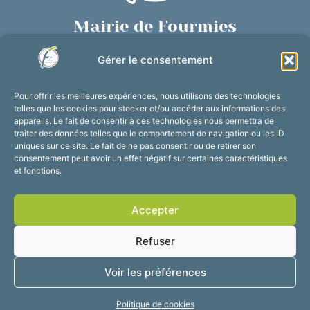
Mairie de Fourmies
Place de Verdun, 59610 Fourmies
Gérer le consentement
03 27 59 69 79
Nous contacter
Pour offrir les meilleures expériences, nous utilisons des technologies
Horaires d’ouverture
telles que les cookies pour stocker et/ou accéder aux informations des
appareils. Le fait de consentir à ces technologies nous permettra de
Du lundi au vendredi :
traiter des données telles que le comportement de navigation ou les ID
de 8h30 à 12h et de 13h30 à 17h30
uniques sur ce site. Le fait de ne pas consentir ou de retirer son
consentement peut avoir un effet négatif sur certaines caractéristiques
Suivez-nous !
et fonctions.
Accepter
Accessibilité
Mentions légales
Refuser
Plan du site
Confidentialité
2025 © Propulsé par
Voir les préférences
Utopia
Politique de cookies