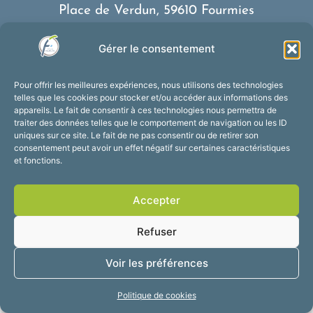
Place de Verdun, 59610 Fourmies
03 27 59 69 79
Gérer le consentement
Nous contacter
Horaires d’ouverture
Pour offrir les meilleures expériences, nous utilisons des technologies
Du lundi au vendredi :
telles que les cookies pour stocker et/ou accéder aux informations des
appareils. Le fait de consentir à ces technologies nous permettra de
de 8h30 à 12h et de 13h30 à 17h30
traiter des données telles que le comportement de navigation ou les ID
Suivez-nous !
uniques sur ce site. Le fait de ne pas consentir ou de retirer son
consentement peut avoir un effet négatif sur certaines caractéristiques
et fonctions.
Accessibilité
Mentions légales
Accepter
Plan du site
Confidentialité
2025 © Propulsé par
Refuser
Utopia
Voir les préférences
Politique de cookies