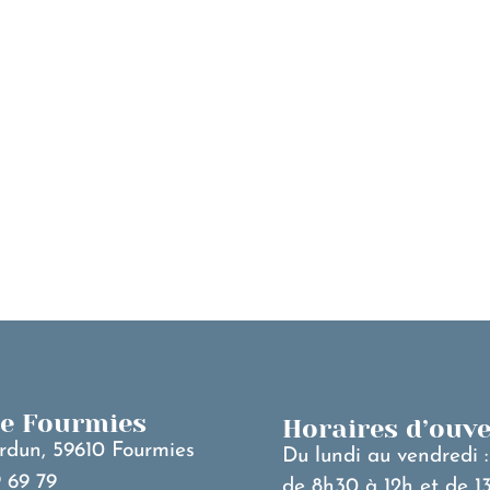
MA VILLE
V
de Fourmies
Horaires d’ouv
rdun, 59610 Fourmies
Du lundi au vendredi :
 69 79
de 8h30 à 12h et de 1