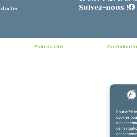
Suivez-nous !
ntacter
Plan du site
Confidentia
Pour offrir 
cookies pour
à ces techn
de navigatio
consentement