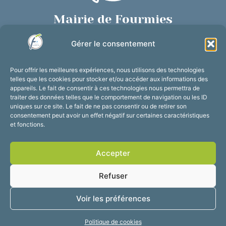
Mairie de Fourmies
Place de Verdun, 59610 Fourmies
Gérer le consentement
03 27 59 69 79
Nous contacter
Pour offrir les meilleures expériences, nous utilisons des technologies
Horaires d’ouverture
telles que les cookies pour stocker et/ou accéder aux informations des
appareils. Le fait de consentir à ces technologies nous permettra de
Du lundi au vendredi :
traiter des données telles que le comportement de navigation ou les ID
de 8h30 à 12h et de 13h30 à 17h30
uniques sur ce site. Le fait de ne pas consentir ou de retirer son
consentement peut avoir un effet négatif sur certaines caractéristiques
Suivez-nous !
et fonctions.
Accepter
Accessibilité
Mentions légales
Refuser
Plan du site
Confidentialité
2025 © Propulsé par
Voir les préférences
Utopia
Politique de cookies